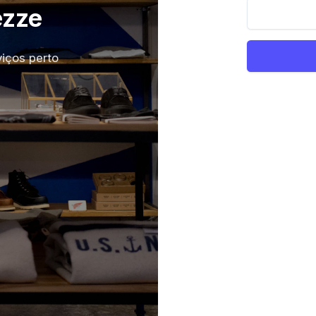
ezze
iços perto