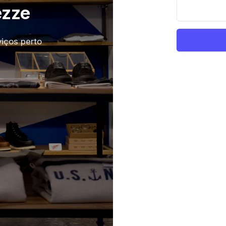
ezze
iços perto